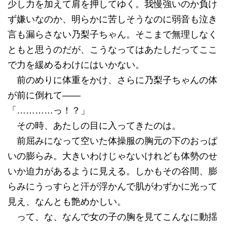
少し力を加えて肩を押してゆく。我慢強いのか負け
ず嫌いなのか、明らかに苦しそうなのに弱音も泣き
言も漏らさない乃梨子ちゃん。そこまで無理しなく
ともと思うのだが、こうなってはあたしだってここ
で力を緩めるわけにはいかない。
前のめりに体重をかけ、さらに乃梨子ちゃんの体
が前に倒れて――
「…………っ！？」
その時、あたしの目に入ってきたのは。
前屈みになって空いた体操服の胸元の下のおっぱ
いの膨らみ。大きいわけじゃないけれども体勢のせ
いか迫力があるように見える。しかもその谷間、膨
らみにうっすらと汗が浮かんで肌がわずかに光って
見え、なんとも艶めかしい。
って、な、なんで女の子の胸を見てこんなに動揺