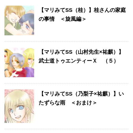
【マリみてSS（桂）】桂さんの家庭
の事情 ＜旋風編＞
【マリみてSS（山村先生×祐麒）】
武士道トゥエンティーＸ （５）
【マリみてSS（乃梨子×祐麒）】い
たずらな雨 ＜おまけ＞