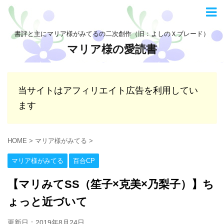
書評と主にマリア様がみてるの二次創作（旧：よしのＸブレード）
マリア様の愛読書
当サイトはアフィリエイト広告を利用してい
ます
HOME
>
マリア様がみてる
>
マリア様がみてる
百合CP
【マリみてSS（笙子×克美×乃梨子）】ち
ょっと近づいて
更新日：
2019年8月24日