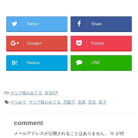
Twitter
Share
Google+
Pocket
B!
Hatena
LINE
-
マリア様がみてる
,
百合CP
-
マリみて
,
マリア様がみてる
,
乃梨子
,
克美
,
百合
,
笙子
comment
メールアドレスが公開されることはありません。
※
が付