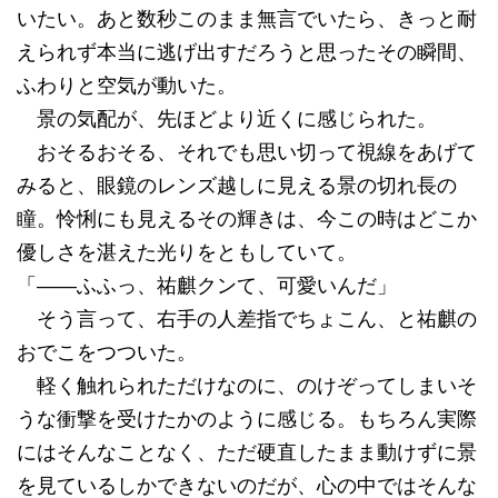
いたい。あと数秒このまま無言でいたら、きっと耐
えられず本当に逃げ出すだろうと思ったその瞬間、
ふわりと空気が動いた。
景の気配が、先ほどより近くに感じられた。
おそるおそる、それでも思い切って視線をあげて
みると、眼鏡のレンズ越しに見える景の切れ長の
瞳。怜悧にも見えるその輝きは、今この時はどこか
優しさを湛えた光りをともしていて。
「――ふふっ、祐麒クンて、可愛いんだ」
そう言って、右手の人差指でちょこん、と祐麒の
おでこをつついた。
軽く触れられただけなのに、のけぞってしまいそ
うな衝撃を受けたかのように感じる。もちろん実際
にはそんなことなく、ただ硬直したまま動けずに景
を見ているしかできないのだが、心の中ではそんな