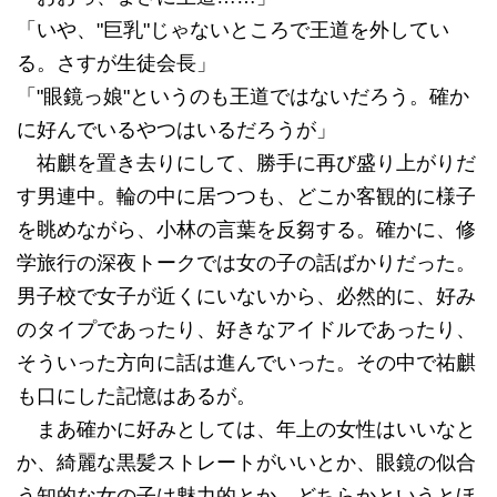
「いや、"巨乳"じゃないところで王道を外してい
る。さすが生徒会長」
「"眼鏡っ娘"というのも王道ではないだろう。確か
に好んでいるやつはいるだろうが」
祐麒を置き去りにして、勝手に再び盛り上がりだ
す男連中。輪の中に居つつも、どこか客観的に様子
を眺めながら、小林の言葉を反芻する。確かに、修
学旅行の深夜トークでは女の子の話ばかりだった。
男子校で女子が近くにいないから、必然的に、好み
のタイプであったり、好きなアイドルであったり、
そういった方向に話は進んでいった。その中で祐麒
も口にした記憶はあるが。
まあ確かに好みとしては、年上の女性はいいなと
か、綺麗な黒髪ストレートがいいとか、眼鏡の似合
う知的な女の子は魅力的とか、どちらかというとほ