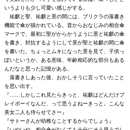
いうよりも少し可愛い感じがする。
祐麒と聖、祐麒と景の間には、プリクラの落書き
機能で傘が描かれている。昔からおなじみの相合傘
マークで、最初に聖がからかうように景と祐麒の傘
を書き、対抗するようにして景が聖と祐麒の間に傘
を書いた。ちょっとムキになった景を見て、子供っ
ぽいというか、ある意味、年齢相応的な部分もある
んだなと思った記憶がある。
落書きしあった後、おかしそうに言っていたこと
を思い出す。
『……しかしこれ見たらきっと、祐麒はどんだけプ
レイボーイなんだ、って思うよねーきっと。こんな
美女二人も侍らせてさー』
『サトーさんが幼稚なことするからでしょう』
『いやいや、相合傘がなくても十分にそう思うでし