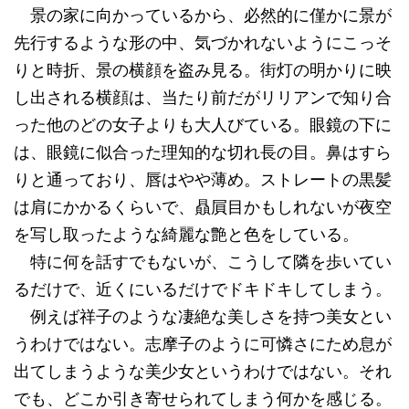
景の家に向かっているから、必然的に僅かに景が
先行するような形の中、気づかれないようにこっそ
りと時折、景の横顔を盗み見る。街灯の明かりに映
し出される横顔は、当たり前だがリリアンで知り合
った他のどの女子よりも大人びている。眼鏡の下に
は、眼鏡に似合った理知的な切れ長の目。鼻はすら
りと通っており、唇はやや薄め。ストレートの黒髪
は肩にかかるくらいで、贔屓目かもしれないが夜空
を写し取ったような綺麗な艶と色をしている。
特に何を話すでもないが、こうして隣を歩いてい
るだけで、近くにいるだけでドキドキしてしまう。
例えば祥子のような凄絶な美しさを持つ美女とい
うわけではない。志摩子のように可憐さにため息が
出てしまうような美少女というわけではない。それ
でも、どこか引き寄せられてしまう何かを感じる。