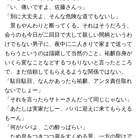
「い、痛いですよ、佐藤さんっ」
「別に大丈夫よ、そんな危険な道でもないし」
景もやんわりと断ってくる。それはそうだろう、
会うのも今日が二回目で大して親しい間柄というわ
けでもない男子に、夜中に二人きりで家まで送って
もらうというのは躊躇して当然のこと。祐麒自身が
いくら変なことなどするつもりないと言ったところ
で、まだ信頼してもらえるような関係ではない。
「駄目駄目、なんかあったら祐麒、アンタ責任取れ
ないでしょー」
「それを言ったらサトーさんだって同じじゃない」
「あたしは実家だしー、パパに迎えに来てもらえる
もーん」
「何がパパよ、この酔っぱらい」
ため息をつきつつ肩をすくめる景。一方の聖はア