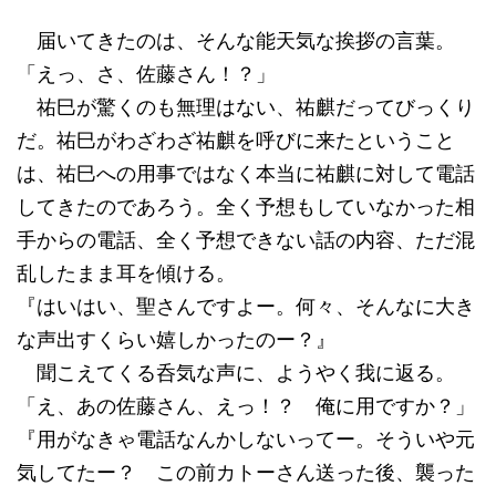
届いてきたのは、そんな能天気な挨拶の言葉。
「えっ、さ、佐藤さん！？」
祐巳が驚くのも無理はない、祐麒だってびっくり
だ。祐巳がわざわざ祐麒を呼びに来たということ
は、祐巳への用事ではなく本当に祐麒に対して電話
してきたのであろう。全く予想もしていなかった相
手からの電話、全く予想できない話の内容、ただ混
乱したまま耳を傾ける。
『はいはい、聖さんですよー。何々、そんなに大き
な声出すくらい嬉しかったのー？』
聞こえてくる呑気な声に、ようやく我に返る。
「え、あの佐藤さん、えっ！？ 俺に用ですか？」
『用がなきゃ電話なんかしないってー。そういや元
気してたー？ この前カトーさん送った後、襲った