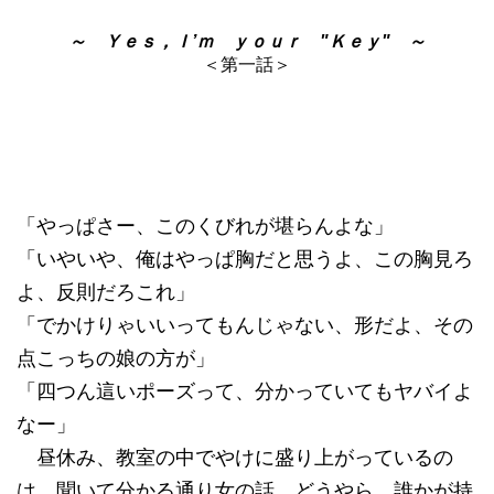
～ Ｙｅｓ，Ｉ’ｍ ｙｏｕｒ "Ｋｅｙ" ～
＜第一話＞
「やっぱさー、このくびれが堪らんよな」
「いやいや、俺はやっぱ胸だと思うよ、この胸見ろ
よ、反則だろこれ」
「でかけりゃいいってもんじゃない、形だよ、その
点こっちの娘の方が」
「四つん這いポーズって、分かっていてもヤバイよ
なー」
昼休み、教室の中でやけに盛り上がっているの
は、聞いて分かる通り女の話。どうやら、誰かが持