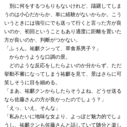
別に何をするつもりもないけれど、躊躇してしま
うのは小心だからか、単に経験がないからか。こう
いうときには強引にでも送って行くと言った方が良
いのか、初回ということもあり適度に距離を置いた
方が良いのか、判断がつかない。
「ふぅん。祐麒クンって、草食系男子？」
からかうような口調の景。
どのような反応をしたらよいのか分からず、ただ
挙動不審になってしまう祐麒を見て、景はさらに可
笑しそうに目を細める。
「まあ、祐麒クンからしたらそうよね、どうせ送る
なら佐藤さんの方が良かったのでしょう？」
「えっ、いえ、そんな」
「私みたいに地味な女より、よっぽど魅力的でしょ
うし、祐麒クンも佐藤さんと話していて随分と楽し