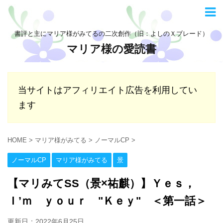
書評と主にマリア様がみてるの二次創作（旧：よしのＸブレード）
マリア様の愛読書
当サイトはアフィリエイト広告を利用してい
ます
HOME
>
マリア様がみてる
>
ノーマルCP
>
ノーマルCP
マリア様がみてる
景
【マリみてSS（景×祐麒）】Ｙｅｓ，
Ｉ’ｍ ｙｏｕｒ "Ｋｅｙ" ＜第一話＞
更新日：
2022年6月25日