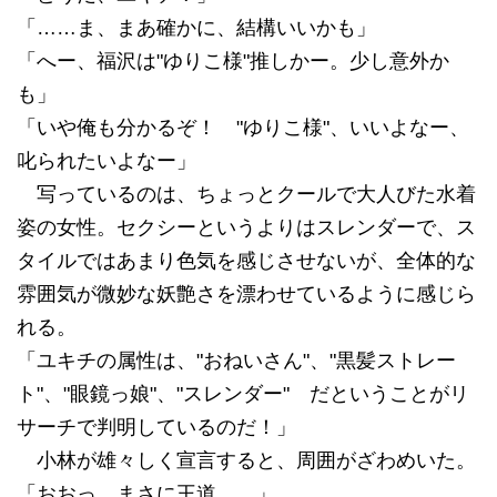
「……ま、まあ確かに、結構いいかも」
「へー、福沢は"ゆりこ様"推しかー。少し意外か
も」
「いや俺も分かるぞ！ "ゆりこ様"、いいよなー、
叱られたいよなー」
写っているのは、ちょっとクールで大人びた水着
姿の女性。セクシーというよりはスレンダーで、ス
タイルではあまり色気を感じさせないが、全体的な
雰囲気が微妙な妖艶さを漂わせているように感じら
れる。
「ユキチの属性は、"おねいさん"、"黒髪ストレー
ト"、"眼鏡っ娘"、"スレンダー" だということがリ
サーチで判明しているのだ！」
小林が雄々しく宣言すると、周囲がざわめいた。
「おおっ、まさに王道……」